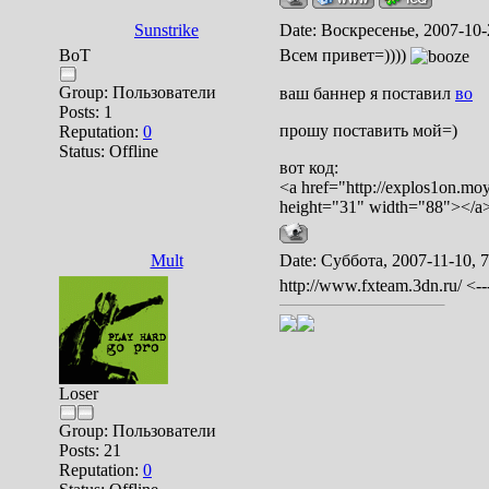
Sunstrike
Date: Воскресенье, 2007-10-
BoT
Всем привет=))))
Group: Пользователи
ваш баннер я поставил
во
Posts:
1
прошу поставить мой=)
Reputation:
0
Status:
Offline
вот код:
<a href="http://explos1on.mo
height="31" width="88"></a
Mult
Date: Суббота, 2007-11-10, 
http://www.fxteam.3dn.ru/ <
Loser
Group: Пользователи
Posts:
21
Reputation:
0