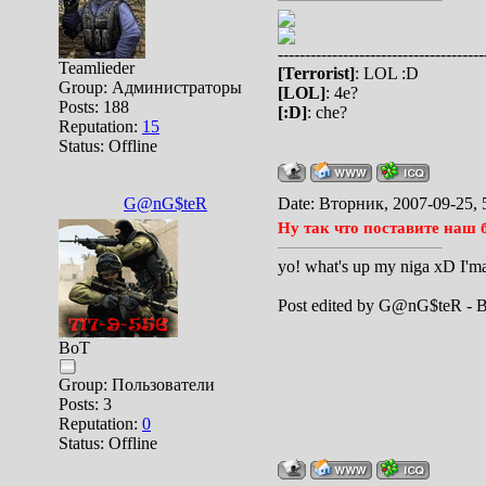
--------------------------------------
Teamlieder
[Terrorist]
: LOL :D
Group: Администраторы
[LOL]
: 4e?
Posts:
188
[:D]
: che?
Reputation:
15
Status:
Offline
G@nG$teR
Date: Вторник, 2007-09-25, 
Ну так что поставите наш 
yo! what's up my niga xD I'
Post edited by
G@nG$teR
-
В
BoT
Group: Пользователи
Posts:
3
Reputation:
0
Status:
Offline