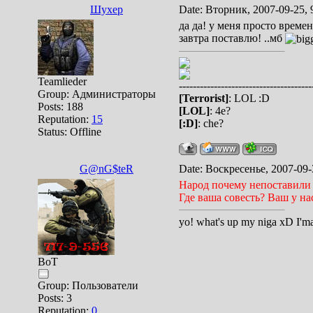
Шухер
Date: Вторник, 2007-09-25, 
да да! у меня просто време
завтра поставлю! ..мб
Teamlieder
--------------------------------------
Group: Администраторы
[Terrorist]
: LOL :D
Posts:
188
[LOL]
: 4e?
Reputation:
15
[:D]
: che?
Status:
Offline
G@nG$teR
Date: Воскресенье, 2007-09-
Народ почему непоставили 
Где ваша совесть? Ваш у на
yo! what's up my niga xD I'
BoT
Group: Пользователи
Posts:
3
Reputation:
0