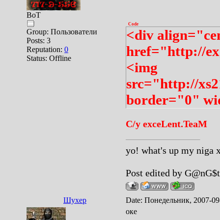
BoT
Code
<div align="c
Group: Пользователи
Posts:
3
href="http://
Reputation:
0
Status:
Offline
<img
src="http://xs
border="0" wi
С/у exceLent.TeaM
yo! what's up my niga
Post edited by
G@nG$t
Шухер
Date: Понедельник, 2007-09
оке