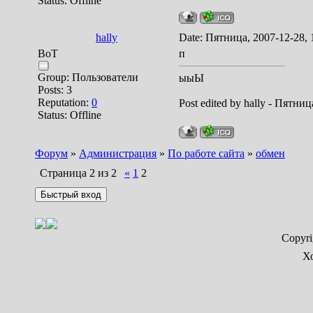
Status:
Offline
hally
Date: Пятница, 2007-12-28,
BoT
п
Group: Пользователи
ыыЫ
Posts:
3
Reputation:
0
Post edited by
hally
-
Пятница
Status:
Offline
Форум
»
Администрация
»
По работе сайта
»
обмен
Страница
2
из
2
«
1
2
Copyr
Х