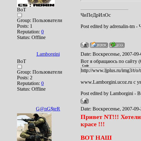
BoT
ЧиПеДрИлОс
Group: Пользователи
Posts:
1
Post edited by
adrenalin-tm
-
Reputation:
0
Status:
Offline
Lamborgini
Date: Воскресенье, 2007-09-
BoT
Вот я обращаюсь по сайту (
Code
http://www.ljplus.ru/img3/t/o/
Group: Пользователи
Posts:
2
www.Lamborgini.ucoz.ru c 
Reputation:
0
Status:
Offline
Post edited by
Lamborgini
-
В
G@nG$teR
Date: Воскресенье, 2007-09-
Привет NT!!! Хотели
красе !!!
ВОТ НАШ