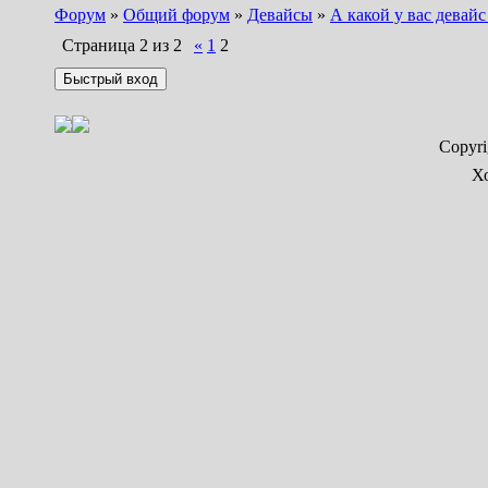
Форум
»
Общий форум
»
Девайсы
»
А какой у вас девайс
Страница
2
из
2
«
1
2
Copyr
Х