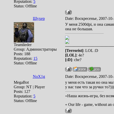
Reputation:
5
Status:
Offline
Шухер
Date: Воскресенье, 2007-10-
У меня 2500dpi, и она самая
она не большая.
Teamlieder
--------------------------------------
Group: Администраторы
[Terrorist]
: LOL :D
Posts:
188
[LOL]
: 4e?
Reputation:
15
[:D]
: che?
Status:
Offline
NoX1g
Date: Воскресенье, 2007-10-
MegaBot
у меня есть такая но она ма
Group: NT | Player
у вас там что за ручки то?))
Posts:
127
«Наша жизнь-игра, без воз
Reputation:
5
Status:
Offline
« Our life - game, without an 