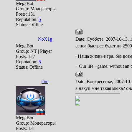
MegaBot
Group: Модераторы
Posts:
131
Reputation:
5
Status:
Offline
NoX1g
Date: Суббота, 2007-10-13, 
MegaBot
сенса быстрее будет на 2500
Group: NT | Player
«Наша жизнь-игра, без воз
Posts:
127
Reputation:
5
« Our life - game, without an 
Status:
Offline
aim
Date: Воскресенье, 2007-10-
а нахуй мне такая мыха? он
MegaBot
Group: Модераторы
Posts:
131