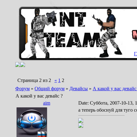
Г
Страница
2
из
2
«
1
2
Форум
»
Общий форум
»
Девайсы
»
А какой у вас девайс
А какой у вас девайс ?
aim
Date: Суббота, 2007-10-13, 
а теперь обоснуй для туго 