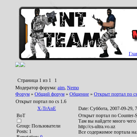
Гла
Страница
1
из
1
1
Модератор форума:
aim
,
Nemo
Форум
»
Общий форум
»
Общение
»
Открыт портал по cs
Открыт портал по cs 1.6
X-TrAnE
Date: Суббота, 2007-09-29, 
BoT
Открыт портал по Counter-St
Там вы найдете много чего 
Group: Пользователи
http://cs-ultra.vo.uz
Posts:
1
Все содержимое портала на
Reputation:
0