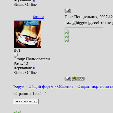
Status:
Offline
fartuna
Date: Понедельник, 2007-12
гм..
это не 
BoT
Group: Пользователи
Posts:
12
Reputation:
0
Status:
Offline
Форум
»
Общий форум
»
Общение
»
Открыт портал по cs
Страница
1
из
1
1