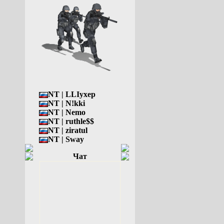
NT | LLIyxep
NT | N!kki
NT | Nemo
NT | ruthle$$
NT | ziratul
NT | Sway
Чат