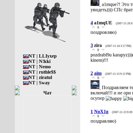
a1mque?! Это т
увидеть)))) СПс бра
4
a1mqUE
(2007-11-26 9
0
поздровляю)
3
zira
(2007-11-16 3:57 PM)
0
pozdrabl9u karapyz))
NT | LLIyxep
kinem)!!!
NT | N!kki
NT | Nemo
NT | ruthle$$
2
aim
(2007-11-13 9:12 PM)
NT | ziratul
0
NT | Sway
Поздравляем те
Чат
включай!!! и не ори 
осупер
1
NoX1g
(2007-11-13 9:09
0
поздравляю)