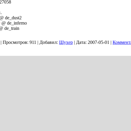
:27058
.
@ de_dust2
9
@ de_inferno
 de_train
|
Просмотров:
911
|
Добавил:
Шухер
|
Дата:
2007-05-01
|
Коммента