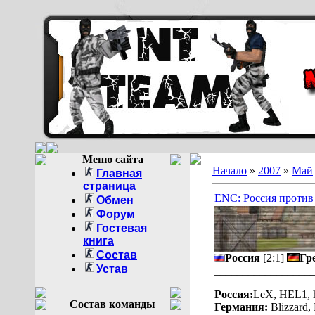
Меню сайта
Начало
»
2007
»
Май
Главная
страница
ENC: Россия против
Обмен
Форум
Гостевая
книга
Состав
Россия
[2:1]
Гр
Устав
_________________
Россия:
LeX, HEL1, 
Состав команды
Германия:
Blizzard, K