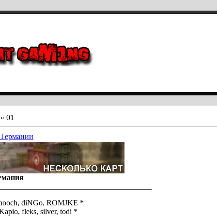
»
01
 Германии
емания
________________________________________
hooch, diNGo, ROMJKE *
apio, fleks, silver, todi *