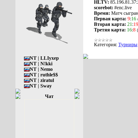
HLTV:
85.196.81.37
scorebot:
#enc.live
Время:
Матч сыгран
Первая карта:
9
:
16
Вторая карта:
21
:
1
Третяя карта:
16
:
8
@
Категория:
Турниры
NT | LLIyxep
NT | N!kki
NT | Nemo
NT | ruthle$$
NT | ziratul
NT | Sway
Чат