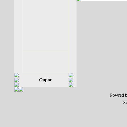
Опрос
Powred 
Х