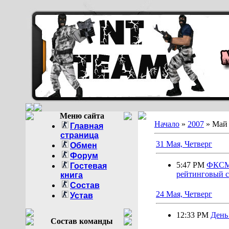
Меню сайта
Начало
»
2007
»
Май
Главная
страница
31 Мая, Четверг
Обмен
Форум
5:47 PM
ФКСМ 
Гостевая
рейтинговый с
книга
Состав
24 Мая, Четверг
Устав
12:33 PM
День
Состав команды