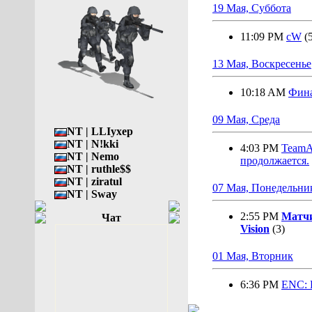
19 Мая, Суббота
11:09 PM
cW
(
13 Мая, Воскресенье
10:18 AM
Фин
09 Мая, Среда
NT | LLIyxep
NT | N!kki
4:03 PM
TeamA
NT | Nemo
продолжается.
NT | ruthle$$
NT | ziratul
07 Мая, Понедельни
NT | Sway
2:55 PM
Матчи
Чат
Vision
(3)
01 Мая, Вторник
6:36 PM
ENC: 