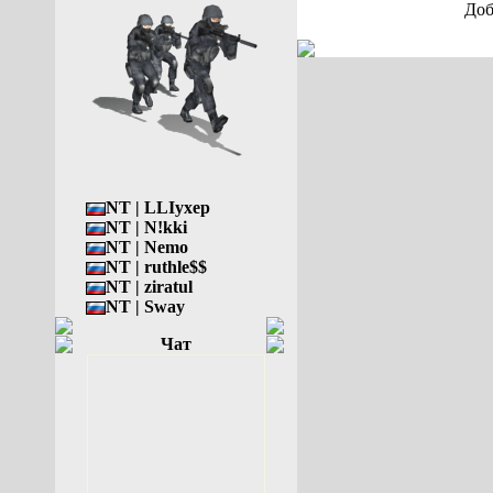
Доб
NT | LLIyxep
NT | N!kki
NT | Nemo
NT | ruthle$$
NT | ziratul
NT | Sway
Чат