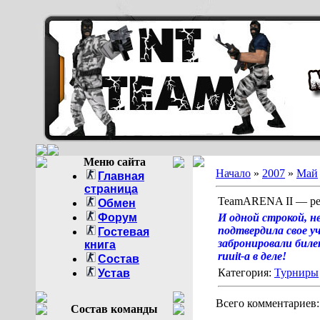
Меню сайта
Начало
»
2007
»
Май
Главная
страница
TeamARENA II — рег
Обмен
Форум
И одной строкой, н
подтвердила свое у
Гостевая
забронировали билет
книга
ruuit-а в деле!
Состав
Категория:
Турниры
Устав
Всего комментариев
Состав команды