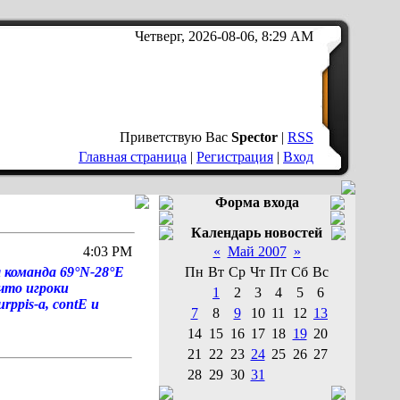
Четверг, 2026-08-06, 8:29 AM
Приветствую Вас
Spector
|
RSS
Главная страница
|
Регистрация
|
Вход
Форма входа
Календарь новостей
4:03 PM
«
Май 2007
»
 команда 69°N-28°E
Пн
Вт
Ср
Чт
Пт
Сб
Вс
что игроки
1
2
3
4
5
6
rppis-а, contE и
7
8
9
10
11
12
13
14
15
16
17
18
19
20
21
22
23
24
25
26
27
28
29
30
31