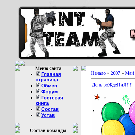
Меню сайта
Начало
»
2007
»
Май
Главная
страница
День роЖдеНиЯ!!!!
Обмен
Форум
Гостевая
книга
Состав
Устав
Состав команды