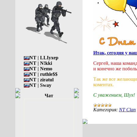
Итак, сегодня у наш
NT | LLIyxep
NT | N!kki
Сергей, наша команда
NT | Nemo
и конечно же поболь
NT | ruthle$$
Так же все желающие
NT | ziratul
коментах.
NT | Sway
С уважением, Шух!
Чат
Категория:
NT Clan