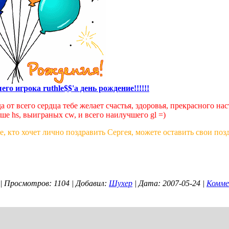
его игрока ruthle$$'a день рождение!!!!!!
 от всего сердца тебе желает счастья, здоровья, прекрасного нас
ше hs, выиграных cw, и всего наилучшего gl =)
, кто хочет лично поздравить Сергея, можете оставить свои поз
|
Просмотров:
1104
|
Добавил:
Шухер
|
Дата:
2007-05-24
|
Комме