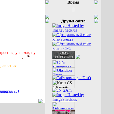
Время
Друзья сайта
троения, успехов, ну
дравления в
нтарии (5)